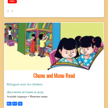
ОЩЕ
8
Chunu and Munu Read
Bilingual story for children.
Двуезична история за деца.
Avail­able lan­guages • Налични езици:
BG
EN
FR