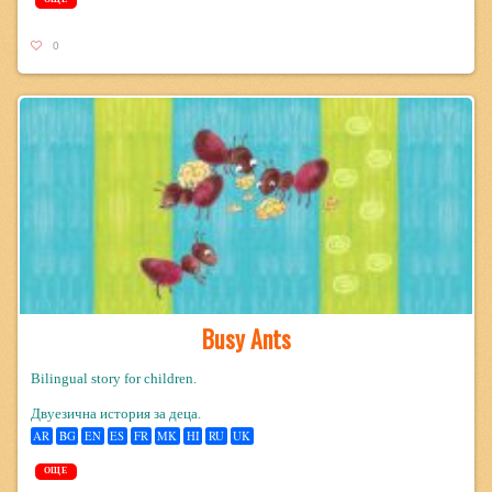
0
Busy Ants
Bilingual story for children.
Двуезична история за деца.
AR
BG
EN
ES
FR
MK
HI
RU
UK
ОЩЕ