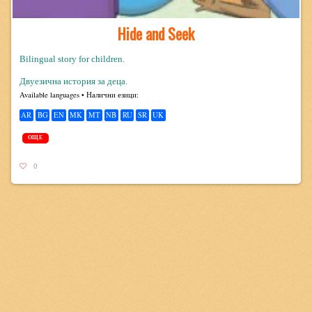
Hide and Seek
Bilingual story for children.
Двуезична история за деца.
Avail­able lan­guages • Налични езици:
AR
BG
EN
MK
MT
NB
RU
SR
UK
ОЩЕ
0