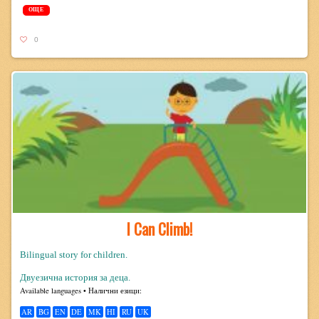
ОЩЕ
0
I Can Climb!
Bilingual story for children.
Двуезична история за деца.
Avail­able lan­guages • Налични езици:
AR
BG
EN
DE
MK
HI
RU
UK