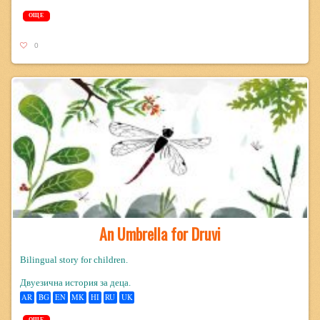
ОЩЕ
0
An Umbrella for Druvi
Bilingual story for children.
Двуезична история за деца.
AR
BG
EN
MK
HI
RU
UK
ОЩЕ