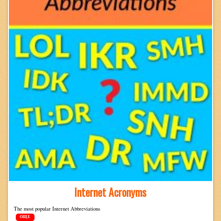
Internet Acronyms
The most pop­u­lar Inter­net Abbreviations
ОЩЕ