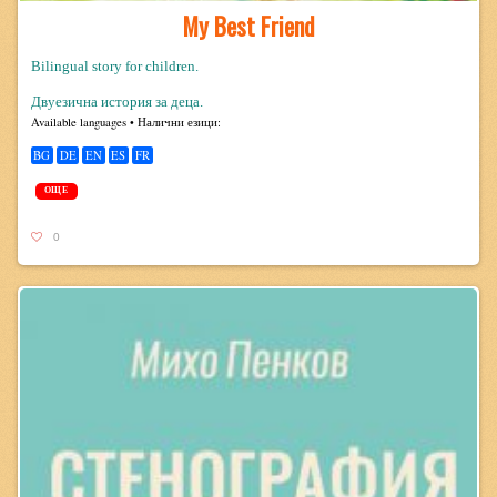
My Best Friend
Bilingual story for children.
Двуезична история за деца.
Avail­able lan­guages • Налични езици:
BG
DE
EN
ES
FR
ОЩЕ
0