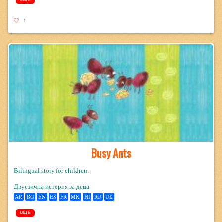
0
Busy Ants
Bilingual story for children.
Двуезична история за деца.
AR
BG
EN
ES
FR
MK
HI
RU
UK
ОЩЕ