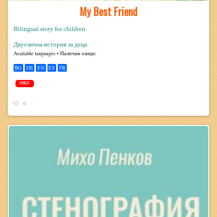
My Best Friend
Bilingual story for children.
Двуезична история за деца.
Avail­able lan­guages • Налични езици:
BG
DE
EN
ES
FR
ОЩЕ
0