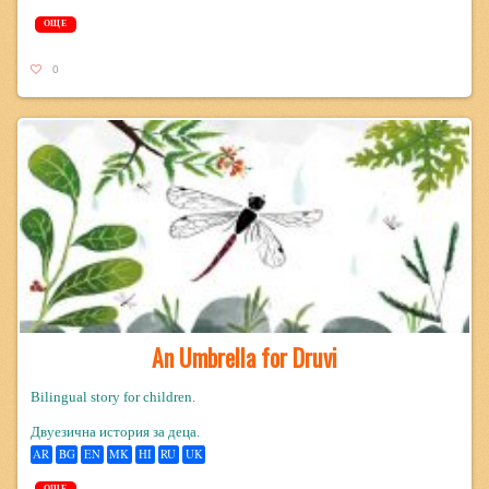
ОЩЕ
0
An Umbrella for Druvi
Bilingual story for children.
Двуезична история за деца.
AR
BG
EN
MK
HI
RU
UK
ОЩЕ