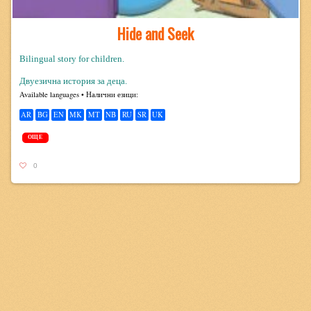
Hide and Seek
Bilingual story for children.
Двуезична история за деца.
Avail­able lan­guages • Налични езици:
AR
BG
EN
MK
MT
NB
RU
SR
UK
ОЩЕ
0