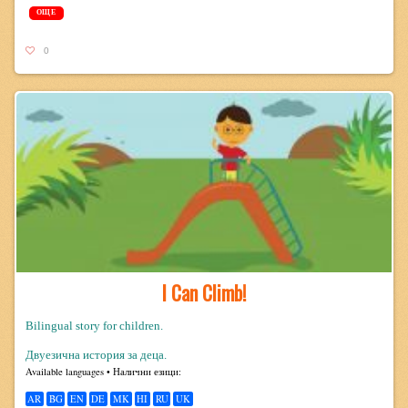
ОЩЕ
0
I Can Climb!
Bilingual story for children.
Двуезична история за деца.
Avail­able lan­guages • Налични езици:
AR
BG
EN
DE
MK
HI
RU
UK