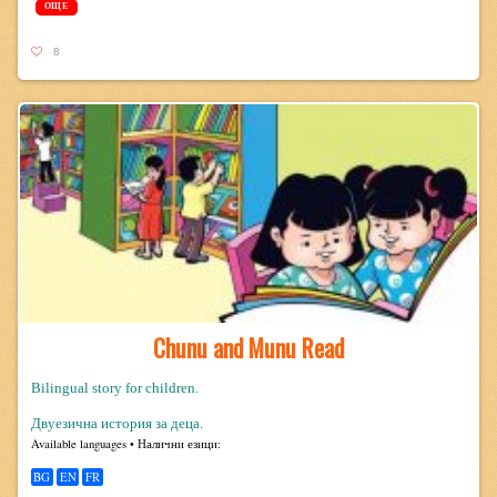
ОЩЕ
8
Chunu and Munu Read
Bilingual story for children.
Двуезична история за деца.
Avail­able lan­guages • Налични езици:
BG
EN
FR