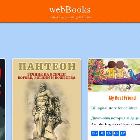
webBooks
Learn & Enjoy Reading webBooks
My Best Friend
Bilingual story for children.
Двуезична история за деца.
Avail­able lan­guages • Налични ез
BG
DE
EN
ES
FR