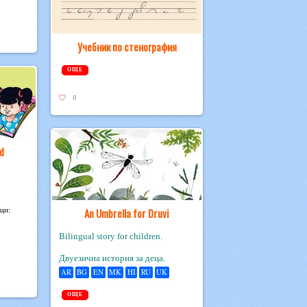
Учебник по стенография
ОЩЕ
8
d
ици:
An Umbrella for Druvi
Bilingual story for children.
Двуезична история за деца.
AR
BG
EN
MK
HI
RU
UK
ОЩЕ