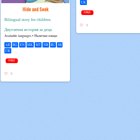
UK
Hide and Seek
ОЩЕ
Bilingual story for children.
0
Двуезична история за деца.
Avail­able lan­guages • Налични езици:
AR
BG
EN
MK
MT
NB
RU
SR
UK
ОЩЕ
0