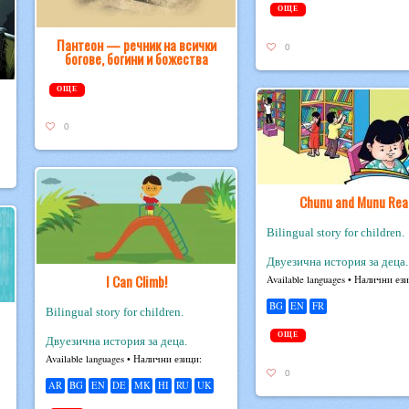
ОЩЕ
Пантеон — речник на всички
0
богове, богини и божества
ОЩЕ
0
Chunu and Munu Rea
Bilingual story for children.
Двуезична история за деца.
I Can Climb!
Avail­able lan­guages • Налични ез
BG
EN
FR
Bilingual story for children.
ОЩЕ
Двуезична история за деца.
Avail­able lan­guages • Налични езици:
0
AR
BG
EN
DE
MK
HI
RU
UK