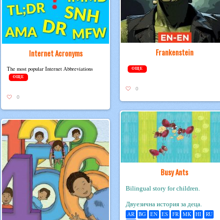
Frankenstein
Internet Acronyms
The most pop­u­lar Inter­net Abbreviations
ОЩЕ
ОЩЕ
0
0
Busy Ants
Bilingual story for children.
Двуезична история за деца.
AR
BG
EN
ES
FR
MK
HI
RU