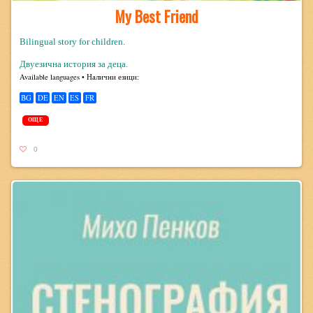
My Best Friend
Bilingual story for children.
Двуезична история за деца.
Avail­able lan­guages • Налични езици:
BG
DE
EN
ES
FR
ОЩЕ
0