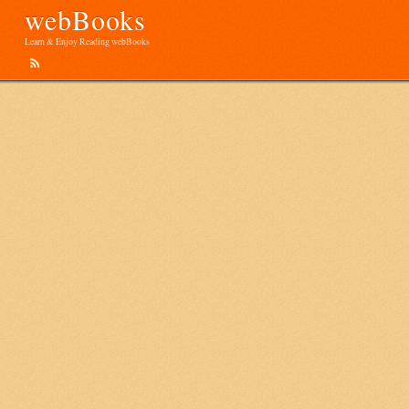
webBooks
Learn & Enjoy Reading webBooks