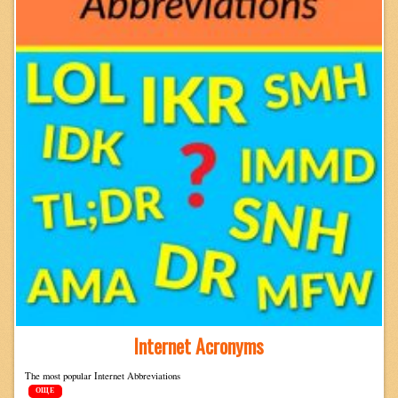
Internet Acronyms
The most pop­u­lar Inter­net Abbreviations
ОЩЕ