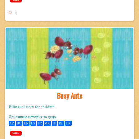
0
Busy Ants
Bilingual story for children.
Двуезична история за деца.
AR
BG
EN
ES
FR
MK
HI
RU
UK
ОЩЕ