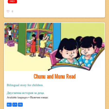
ОЩЕ
8
Chunu and Munu Read
Bilingual story for children.
Двуезична история за деца.
Avail­able lan­guages • Налични езици:
BG
EN
FR