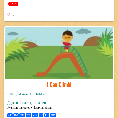
ОЩЕ
0
I Can Climb!
Bilingual story for children.
Двуезична история за деца.
Avail­able lan­guages • Налични езици:
AR
BG
EN
DE
MK
HI
RU
UK