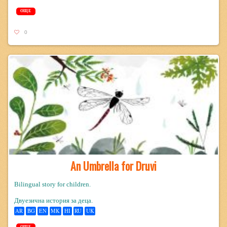
ОЩЕ
0
An Umbrella for Druvi
Bilingual story for children.
Двуезична история за деца.
AR
BG
EN
MK
HI
RU
UK
ОЩЕ