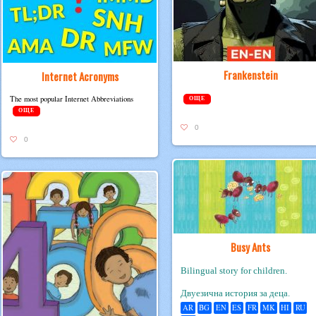
Frankenstein
Internet Acronyms
The most pop­u­lar Inter­net Abbreviations
ОЩЕ
ОЩЕ
0
0
Busy Ants
Bilingual story for children.
Двуезична история за деца.
AR
BG
EN
ES
FR
MK
HI
RU