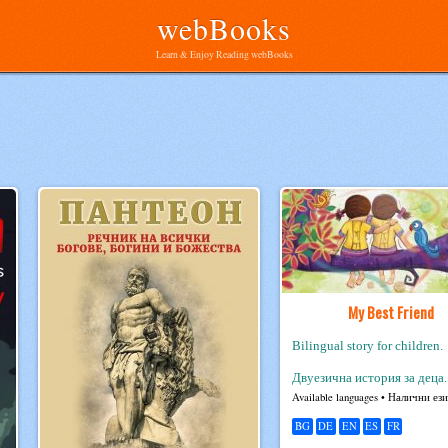
webBooks
Learn & Enjoy Reading webBooks
My Best Friend
Bilingual story for children.
Двуезична история за деца.
Avail­able lan­guages • Налични ез
BG
DE
EN
ES
FR