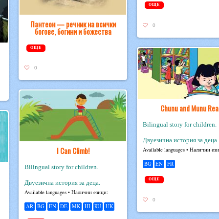
ОЩЕ
Пантеон — речник на всички
0
богове, богини и божества
ОЩЕ
0
Chunu and Munu Rea
Bilingual story for children.
Двуезична история за деца.
I Can Climb!
Avail­able lan­guages • Налични ез
BG
EN
FR
Bilingual story for children.
ОЩЕ
Двуезична история за деца.
Avail­able lan­guages • Налични езици:
0
AR
BG
EN
DE
MK
HI
RU
UK