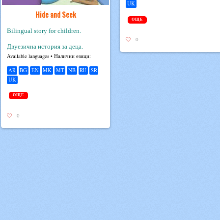
UK
Hide and Seek
ОЩЕ
Bilingual story for children.
0
Двуезична история за деца.
Avail­able lan­guages • Налични езици:
AR
BG
EN
MK
MT
NB
RU
SR
UK
ОЩЕ
0