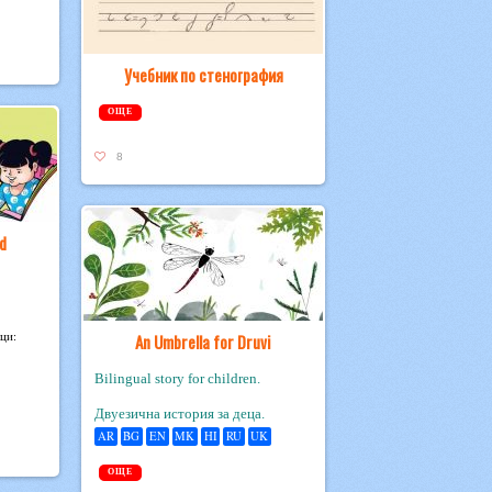
Учебник по стенография
ОЩЕ
8
d
ици:
An Umbrella for Druvi
Bilingual story for children.
Двуезична история за деца.
AR
BG
EN
MK
HI
RU
UK
ОЩЕ