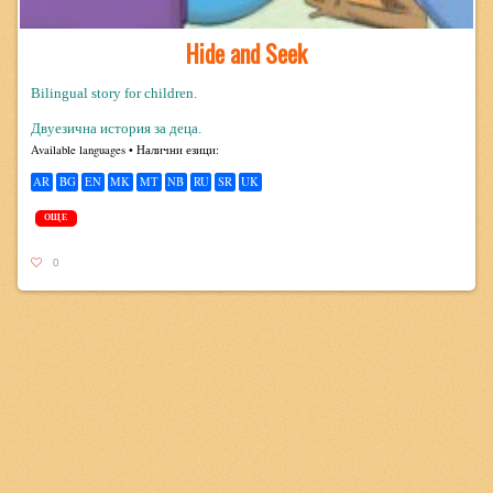
Hide and Seek
Bilingual story for children.
Двуезична история за деца.
Avail­able lan­guages • Налични езици:
AR
BG
EN
MK
MT
NB
RU
SR
UK
ОЩЕ
0