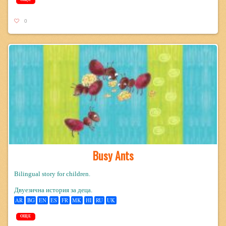
0
Busy Ants
Bilingual story for children.
Двуезична история за деца.
AR
BG
EN
ES
FR
MK
HI
RU
UK
ОЩЕ