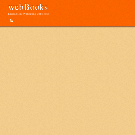
webBooks
Learn & Enjoy Reading webBooks