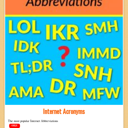
Internet Acronyms
The most pop­u­lar Inter­net Abbreviations
ОЩЕ