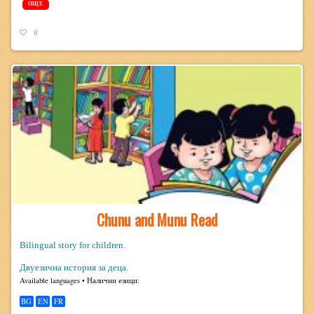
ОЩЕ
8
Chunu and Munu Read
Bilingual story for children.
Двуезична история за деца.
Avail­able lan­guages • Налични езици:
BG
EN
FR