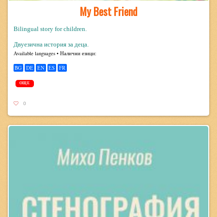
My Best Friend
Bilingual story for children.
Двуезична история за деца.
Avail­able lan­guages • Налични езици:
BG
DE
EN
ES
FR
ОЩЕ
0