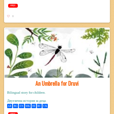
ОЩЕ
0
An Umbrella for Druvi
Bilingual story for children.
Двуезична история за деца.
AR
BG
EN
MK
HI
RU
UK
ОЩЕ