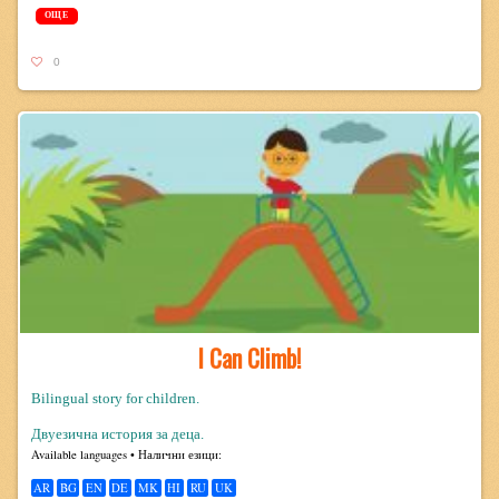
ОЩЕ
0
I Can Climb!
Bilingual story for children.
Двуезична история за деца.
Avail­able lan­guages • Налични езици:
AR
BG
EN
DE
MK
HI
RU
UK