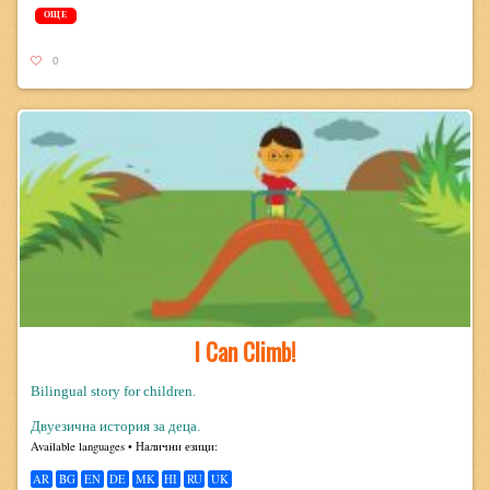
ОЩЕ
0
I Can Climb!
Bilingual story for children.
Двуезична история за деца.
Avail­able lan­guages • Налични езици:
AR
BG
EN
DE
MK
HI
RU
UK