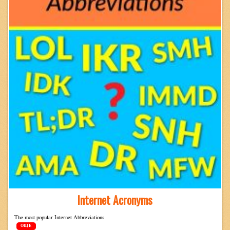
Internet Acronyms
The most pop­u­lar Inter­net Abbreviations
ОЩЕ