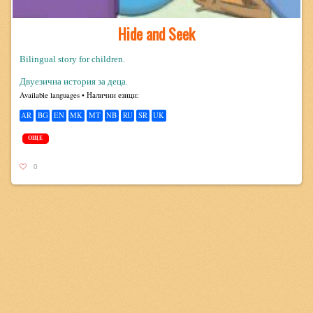
Hide and Seek
Bilingual story for children.
Двуезична история за деца.
Avail­able lan­guages • Налични езици:
AR
BG
EN
MK
MT
NB
RU
SR
UK
ОЩЕ
0