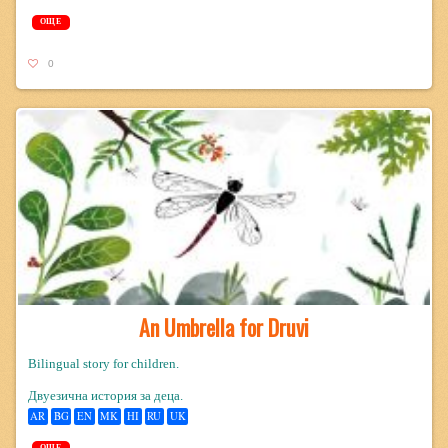
ОЩЕ
0
An Umbrella for Druvi
Bilingual story for children.
Двуезична история за деца.
AR
BG
EN
MK
HI
RU
UK
ОЩЕ