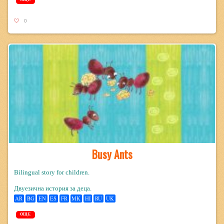
0
Busy Ants
Bilingual story for children.
Двуезична история за деца.
AR
BG
EN
ES
FR
MK
HI
RU
UK
ОЩЕ