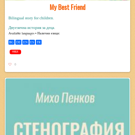
My Best Friend
Bilingual story for children.
Двуезична история за деца.
Avail­able lan­guages • Налични езици:
BG
DE
EN
ES
FR
ОЩЕ
0