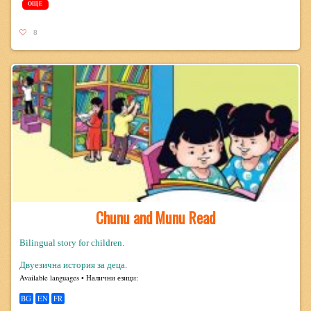
ОЩЕ
8
Chunu and Munu Read
Bilingual story for children.
Двуезична история за деца.
Avail­able lan­guages • Налични езици:
BG
EN
FR