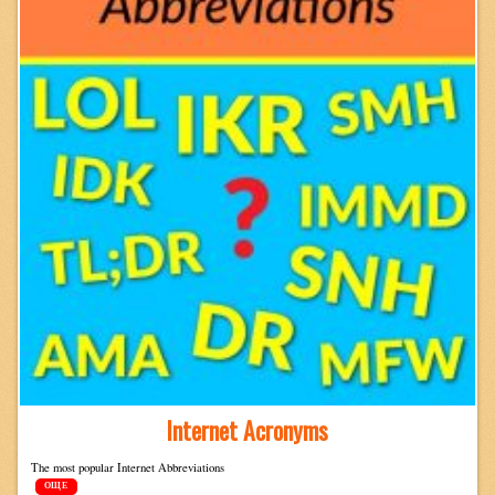
Internet Acronyms
The most pop­u­lar Inter­net Abbreviations
ОЩЕ