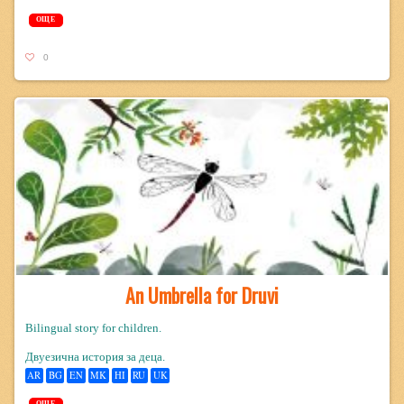
ОЩЕ
0
An Umbrella for Druvi
Bilingual story for children.
Двуезична история за деца.
AR
BG
EN
MK
HI
RU
UK
ОЩЕ