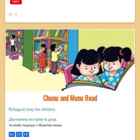
ОЩЕ
8
Chunu and Munu Read
Bilingual story for children.
Двуезична история за деца.
Avail­able lan­guages • Налични езици:
BG
EN
FR