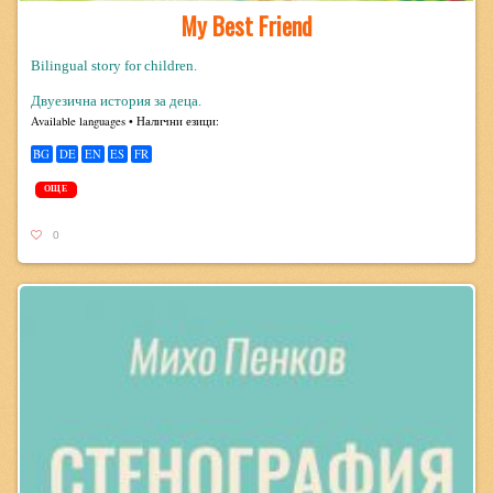
My Best Friend
Bilingual story for children.
Двуезична история за деца.
Avail­able lan­guages • Налични езици:
BG
DE
EN
ES
FR
ОЩЕ
0