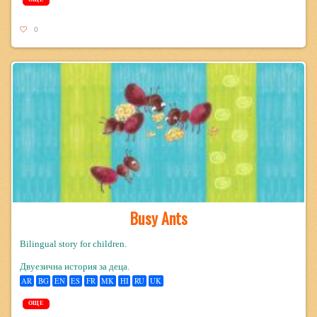
0
Busy Ants
Bilingual story for children.
Двуезична история за деца.
AR
BG
EN
ES
FR
MK
HI
RU
UK
ОЩЕ