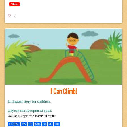
ОЩЕ
0
I Can Climb!
Bilingual story for children.
Двуезична история за деца.
Avail­able lan­guages • Налични езици:
AR
BG
EN
DE
MK
HI
RU
UK