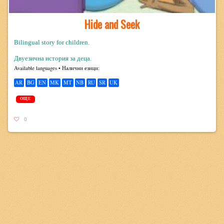
Hide and Seek
Bilingual story for children.
Двуезична история за деца.
Avail­able lan­guages • Налични езици:
AR
BG
EN
MK
MT
NB
RU
SR
UK
ОЩЕ
0