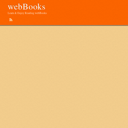
webBooks
Learn & Enjoy Reading webBooks