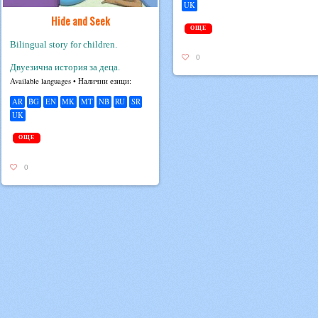
UK
Hide and Seek
ОЩЕ
Bilingual story for children.
0
Двуезична история за деца.
Avail­able lan­guages • Налични езици:
AR
BG
EN
MK
MT
NB
RU
SR
UK
ОЩЕ
0