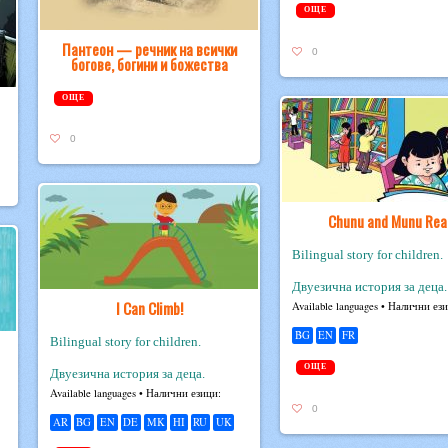
ОЩЕ
Пантеон — речник на всички
0
богове, богини и божества
ОЩЕ
0
Chunu and Munu Rea
Bilingual story for children.
Двуезична история за деца.
I Can Climb!
Avail­able lan­guages • Налични ез
BG
EN
FR
Bilingual story for children.
ОЩЕ
Двуезична история за деца.
Avail­able lan­guages • Налични езици:
0
AR
BG
EN
DE
MK
HI
RU
UK