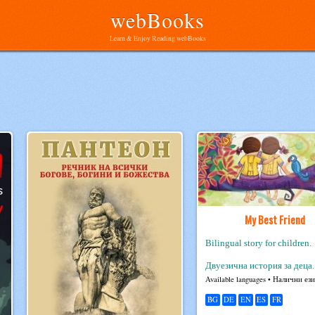
webBooks
Learn & Enjoy Reading webBooks
My Best Friend
Bilingual story for children.
Двуезична история за деца.
Avail­able lan­guages • Налични ез
BG
DE
EN
ES
FR