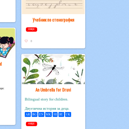
Учебник по стенография
ОЩЕ
8
d
ици:
An Umbrella for Druvi
Bilingual story for children.
Двуезична история за деца.
AR
BG
EN
MK
HI
RU
UK
ОЩЕ