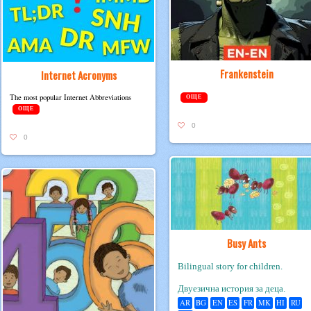
Frankenstein
Internet Acronyms
The most pop­u­lar Inter­net Abbreviations
ОЩЕ
ОЩЕ
0
0
Busy Ants
Bilingual story for children.
Двуезична история за деца.
AR
BG
EN
ES
FR
MK
HI
RU