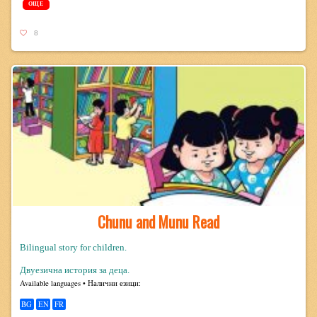
ОЩЕ
8
Chunu and Munu Read
Bilingual story for children.
Двуезична история за деца.
Avail­able lan­guages • Налични езици:
BG
EN
FR