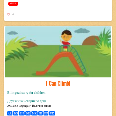
ОЩЕ
0
I Can Climb!
Bilingual story for children.
Двуезична история за деца.
Avail­able lan­guages • Налични езици:
AR
BG
EN
DE
MK
HI
RU
UK