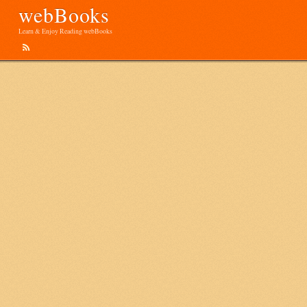
webBooks
Learn & Enjoy Reading webBooks