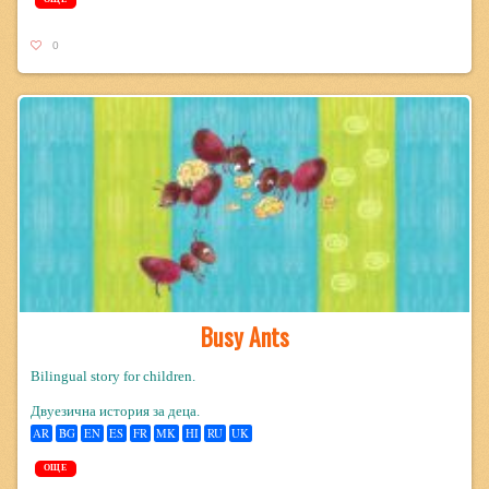
0
Busy Ants
Bilingual story for children.
Двуезична история за деца.
AR
BG
EN
ES
FR
MK
HI
RU
UK
ОЩЕ