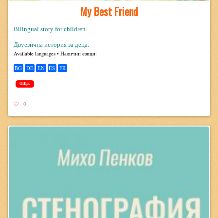
My Best Friend
Bilingual story for children.
Двуезична история за деца.
Avail­able lan­guages • Налични езици:
BG
DE
EN
ES
FR
ОЩЕ
0