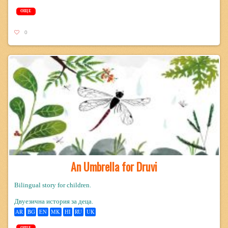
ОЩЕ
0
An Umbrella for Druvi
Bilingual story for children.
Двуезична история за деца.
AR
BG
EN
MK
HI
RU
UK
ОЩЕ