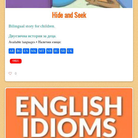
Hide and Seek
Bilingual story for children.
Двуезична история за деца.
Avail­able lan­guages • Налични езици:
AR
BG
EN
MK
MT
NB
RU
SR
UK
ОЩЕ
0