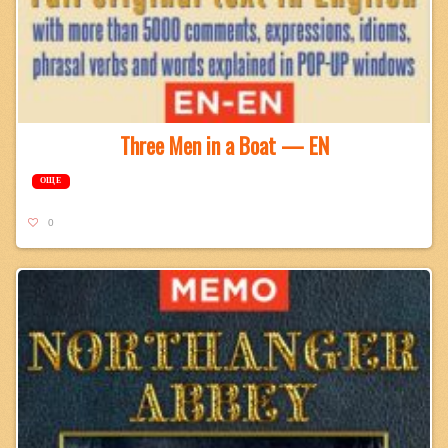
Three Men in a Boat — EN
ОЩЕ
0