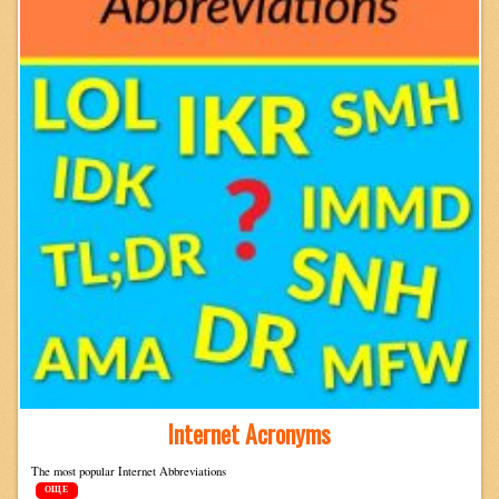
Internet Acronyms
The most pop­u­lar Inter­net Abbreviations
ОЩЕ