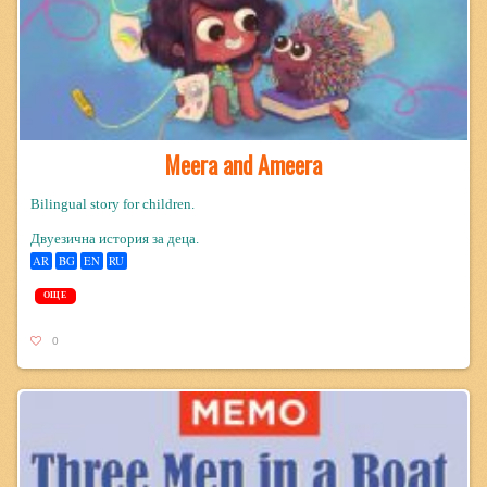
Meera and Ameera
Bilingual story for children.
Двуезична история за деца.
AR
BG
EN
RU
ОЩЕ
0