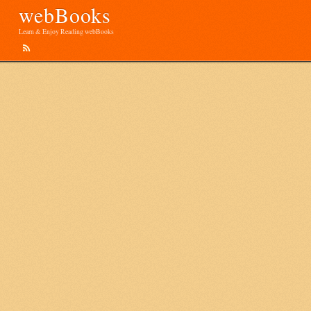
webBooks
Learn & Enjoy Reading webBooks