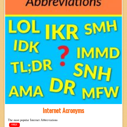
Internet Acronyms
The most pop­u­lar Inter­net Abbreviations
ОЩЕ