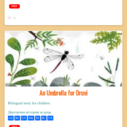
ОЩЕ
0
An Umbrella for Druvi
Bilingual story for children.
Двуезична история за деца.
AR
BG
EN
MK
HI
RU
UK
ОЩЕ