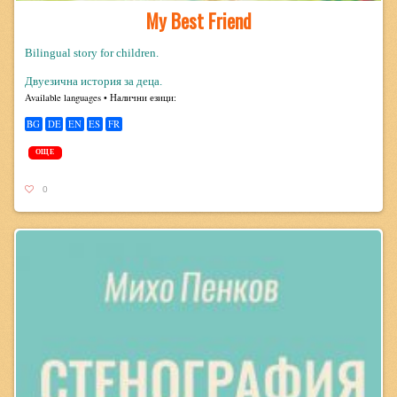
My Best Friend
Bilingual story for children.
Двуезична история за деца.
Avail­able lan­guages • Налични езици:
BG
DE
EN
ES
FR
ОЩЕ
0