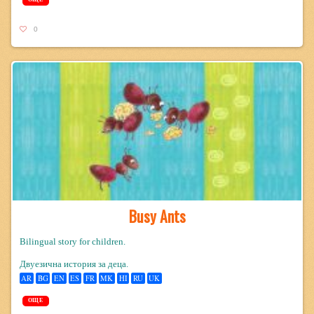
0
Busy Ants
Bilingual story for children.
Двуезична история за деца.
AR
BG
EN
ES
FR
MK
HI
RU
UK
ОЩЕ