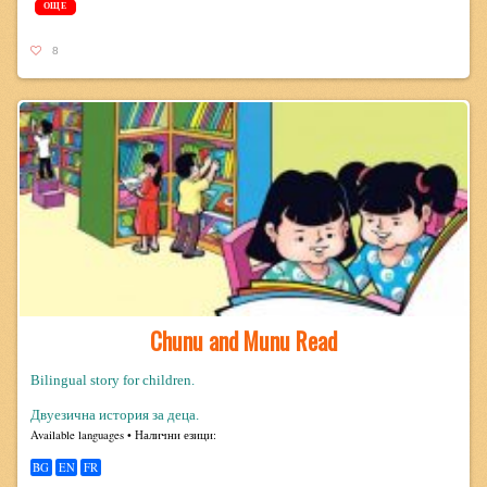
ОЩЕ
8
Chunu and Munu Read
Bilingual story for children.
Двуезична история за деца.
Avail­able lan­guages • Налични езици:
BG
EN
FR