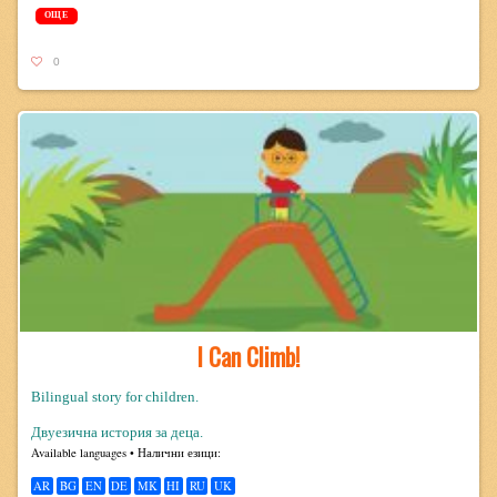
ОЩЕ
0
I Can Climb!
Bilingual story for children.
Двуезична история за деца.
Avail­able lan­guages • Налични езици:
AR
BG
EN
DE
MK
HI
RU
UK