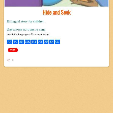
Hide and Seek
Bilingual story for children.
Двуезична история за деца.
Avail­able lan­guages • Налични езици:
AR
BG
EN
MK
MT
NB
RU
SR
UK
ОЩЕ
0