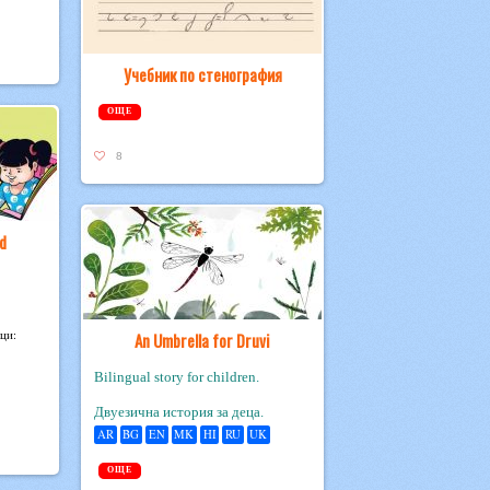
Учебник по стенография
ОЩЕ
8
d
ици:
An Umbrella for Druvi
Bilingual story for children.
Двуезична история за деца.
AR
BG
EN
MK
HI
RU
UK
ОЩЕ