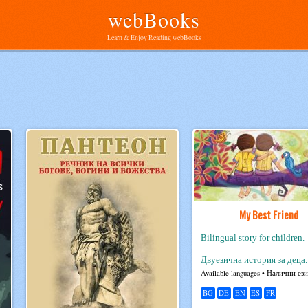
webBooks
Learn & Enjoy Reading webBooks
My Best Friend
Bilingual story for children.
Двуезична история за деца.
Avail­able lan­guages • Налични ез
BG
DE
EN
ES
FR