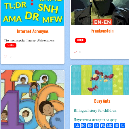
Frankenstein
Internet Acronyms
The most pop­u­lar Inter­net Abbreviations
ОЩЕ
ОЩЕ
0
0
Busy Ants
Bilingual story for children.
Двуезична история за деца.
AR
BG
EN
ES
FR
MK
HI
RU