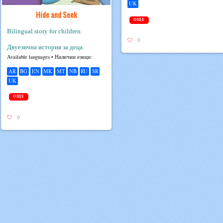
UK
Hide and Seek
ОЩЕ
Bilingual story for children.
0
Двуезична история за деца.
Avail­able lan­guages • Налични езици:
AR
BG
EN
MK
MT
NB
RU
SR
UK
ОЩЕ
0