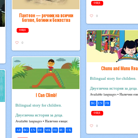
ОЩЕ
Пантеон — речник на всички
0
богове, богини и божества
ОЩЕ
0
Chunu and Munu Rea
Bilingual story for children.
Двуезична история за деца.
I Can Climb!
Avail­able lan­guages • Налични ез
BG
EN
FR
Bilingual story for children.
ОЩЕ
Двуезична история за деца.
Avail­able lan­guages • Налични езици:
0
AR
BG
EN
DE
MK
HI
RU
UK