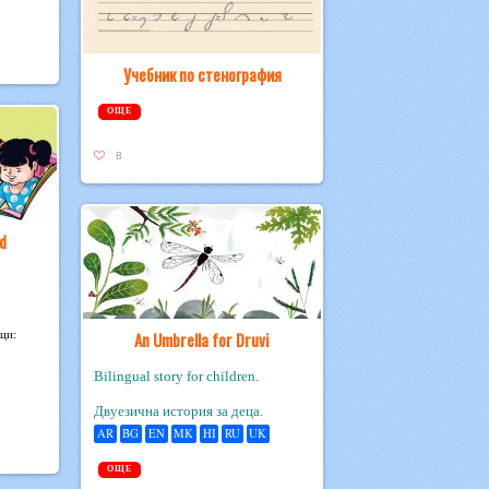
Учебник по стенография
ОЩЕ
8
d
ици:
An Umbrella for Druvi
Bilingual story for children.
Двуезична история за деца.
AR
BG
EN
MK
HI
RU
UK
ОЩЕ