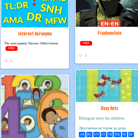
Frankenstein
Internet Acronyms
The most pop­u­lar Inter­net Abbreviations
ОЩЕ
ОЩЕ
0
0
Busy Ants
Bilingual story for children.
Двуезична история за деца.
AR
BG
EN
ES
FR
MK
HI
RU