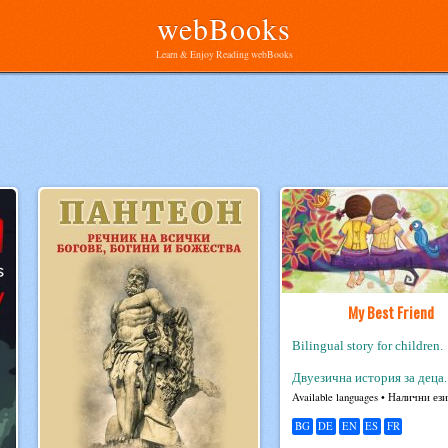
webBooks
Learn & Enjoy Reading webBooks
My Best Friend
Bilingual story for children.
Двуезична история за деца.
Avail­able lan­guages • Налични ез
BG
DE
EN
ES
FR