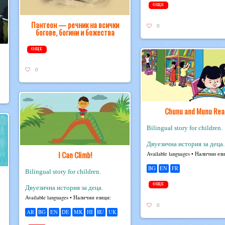
ОЩЕ
Пантеон — речник на всички
0
богове, богини и божества
ОЩЕ
0
Chunu and Munu Rea
Bilingual story for children.
Двуезична история за деца.
I Can Climb!
Avail­able lan­guages • Налични ез
BG
EN
FR
Bilingual story for children.
ОЩЕ
Двуезична история за деца.
Avail­able lan­guages • Налични езици:
0
AR
BG
EN
DE
MK
HI
RU
UK