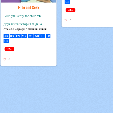
UK
Hide and Seek
ОЩЕ
Bilingual story for children.
0
Двуезична история за деца.
Avail­able lan­guages • Налични езици:
AR
BG
EN
MK
MT
NB
RU
SR
UK
ОЩЕ
0