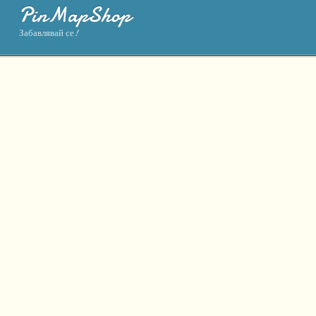
PinMapShop
Забавлявай се!