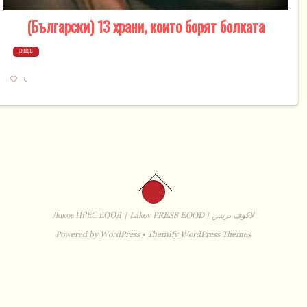
(Български) 13 храни, които борят болката
ОЩЕ
0
Лаков ПРЕС ЕООД | Lakov PRESS EOOD | لاكوف بريس
Powered by
WordPress
•
Themify WordPress Themes